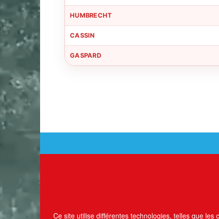
HUMBRECHT
CASSIN
GASPARD
Ce site utilise différentes technologies, telles que les