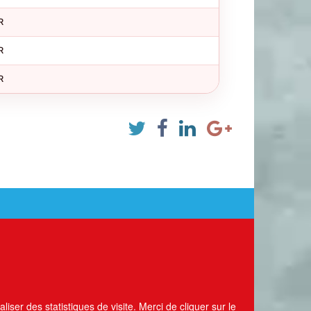
R
R
R
liser des statistiques de visite. Merci de cliquer sur le