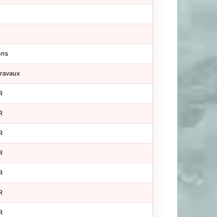
ons
travaux
R
R
R
R
R
R
R