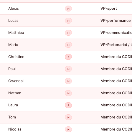
Alexis
VP-sport
H
Lucas
VP-performance
H
Matthieu
VP-communicati
H
Mario
VP-Partenariat / 
H
Christine
Membre du CODI
F
Paul
Membre du CODI
H
Gwendal
Membre du CODI
H
Nathan
Membre du CODI
H
Laura
Membre du CODI
F
Tom
Membre du CODI
H
Nicolas
Membre du CODI
H