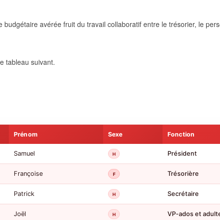
dgétaire avérée fruit du travail collaboratif entre le trésorier, le per
e tableau suivant.
Prénom
Sexe
Fonction
Samuel
Président
H
Françoise
Trésorière
F
Patrick
Secrétaire
H
Joël
VP-ados et adulte
H