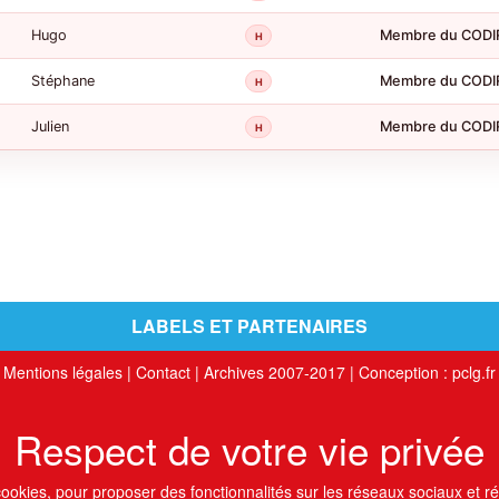
Hugo
Membre du CODI
H
Stéphane
Membre du CODI
H
Julien
Membre du CODI
H
LABELS ET PARTENAIRES
Mentions légales
|
Contact
|
Archives 2007-2017
| Conception :
pclg.fr
Respect de votre vie privée
 cookies, pour proposer des fonctionnalités sur les réseaux sociaux et réa