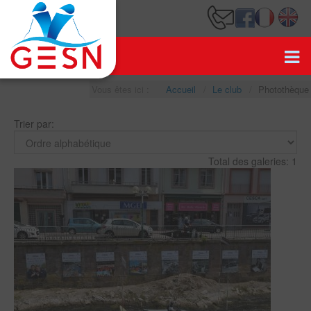
Vous êtes ici :
Accueil
Le club
Photothèque
Trier par:
Total des galeries: 1